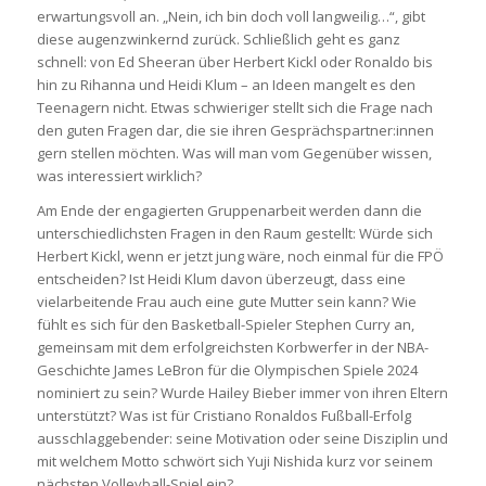
erwartungsvoll an. „Nein, ich bin doch voll langweilig…“, gibt
diese augenzwinkernd zurück. Schließlich geht es ganz
schnell: von Ed Sheeran über Herbert Kickl oder Ronaldo bis
hin zu Rihanna und Heidi Klum – an Ideen mangelt es den
Teenagern nicht. Etwas schwieriger stellt sich die Frage nach
den guten Fragen dar, die sie ihren Gesprächspartner:innen
gern stellen möchten. Was will man vom Gegenüber wissen,
was interessiert wirklich?
Am Ende der engagierten Gruppenarbeit werden dann die
unterschiedlichsten Fragen in den Raum gestellt: Würde sich
Herbert Kickl, wenn er jetzt jung wäre, noch einmal für die FPÖ
entscheiden? Ist Heidi Klum davon überzeugt, dass eine
vielarbeitende Frau auch eine gute Mutter sein kann? Wie
fühlt es sich für den Basketball-Spieler Stephen Curry an,
gemeinsam mit dem erfolgreichsten Korbwerfer in der NBA-
Geschichte James LeBron für die Olympischen Spiele 2024
nominiert zu sein? Wurde Hailey Bieber immer von ihren Eltern
unterstützt? Was ist für Cristiano Ronaldos Fußball-Erfolg
ausschlaggebender: seine Motivation oder seine Disziplin und
mit welchem Motto schwört sich Yuji Nishida kurz vor seinem
nächsten Volleyball-Spiel ein?