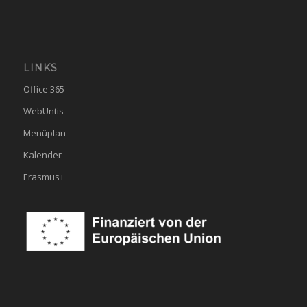
LINKS
Office 365
WebUntis
Menüplan
Kalender
Erasmus+