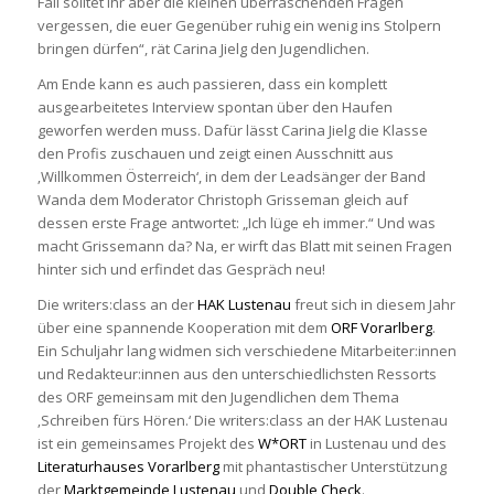
Fall solltet ihr aber die kleinen überraschenden Fragen
vergessen, die euer Gegenüber ruhig ein wenig ins Stolpern
bringen dürfen“, rät Carina Jielg den Jugendlichen.
Am Ende kann es auch passieren, dass ein komplett
ausgearbeitetes Interview spontan über den Haufen
geworfen werden muss. Dafür lässt Carina Jielg die Klasse
den Profis zuschauen und zeigt einen Ausschnitt aus
‚Willkommen Österreich‘, in dem der Leadsänger der Band
Wanda dem Moderator Christoph Grisseman gleich auf
dessen erste Frage antwortet: „Ich lüge eh immer.“ Und was
macht Grissemann da? Na, er wirft das Blatt mit seinen Fragen
hinter sich und erfindet das Gespräch neu!
Die writers:class an der
HAK Lustenau
freut sich in diesem Jahr
über eine spannende Kooperation mit dem
ORF Vorarlberg
.
Ein Schuljahr lang widmen sich verschiedene Mitarbeiter:innen
und Redakteur:innen aus den unterschiedlichsten Ressorts
des ORF gemeinsam mit den Jugendlichen dem Thema
‚Schreiben fürs Hören.‘ Die writers:class an der HAK Lustenau
ist ein gemeinsames Projekt des
W*ORT
in Lustenau und des
Literaturhauses Vorarlberg
mit phantastischer Unterstützung
der
Marktgemeinde Lustenau
und
Double Check
.