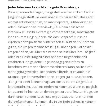
Jedes Interview braucht eine gute Dramaturgie
Viele spannende Fragen, die gestellt werden sollten. Carina
Jielg ist begeistert! Sie weist aber auch darauf hin, dass erst
einmal entscheidend ist, ob man Popstars, Fußballer:innen
oder Politiker:innen interviewt: „Bei einem politischen
Interview müsst ihr extrem gut vorbereitet sein, sonst macht
ihr es eurem Gegenüber leicht, das Gespräch für seine
eigenen parteipolitischen Interessen zu nutzen.“ Außerdem
gilt es, die Fragen thematisch klug zu überlegen. Sollen die
Fragen helfen, viel über die Person selbst, über ihre Tätigkeit
oder ihre Einstellung zu einer anderen Begebenheit zu
erfahren? Eine goldene Regel ist dagegen einfach zu
beachten: was man selbst recherchieren kann, sollte nicht
mehr gefragt werden. Besonders hilfreich ist es auch, die
Dramaturgie der verschiedenen Fragen gut auszuarbeiten.
„Fangt mit einer kleinen Frage an, die es eurem Gegenüber
leicht macht, mit euch ins Reden zu kommen. Wenn es möglich
ist, spannt ihr hier schon den Bogen zu eurer letzten Frage, die
dann einen runden Abschluss ergibt. Zwischendrin können
die großen Fragen kommen, die in die Tiefe gehen. In keinem