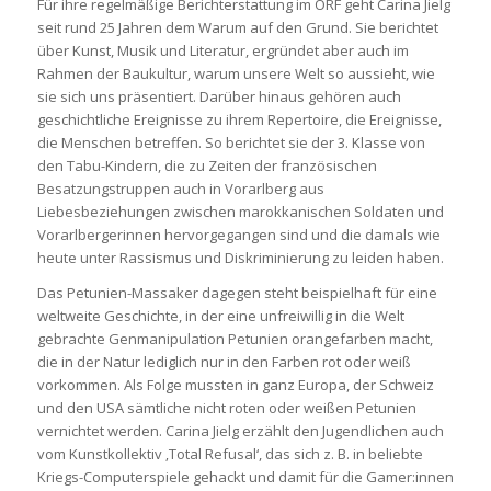
Für ihre regelmäßige Berichterstattung im ORF geht Carina Jielg
seit rund 25 Jahren dem Warum auf den Grund. Sie berichtet
über Kunst, Musik und Literatur, ergründet aber auch im
Rahmen der Baukultur, warum unsere Welt so aussieht, wie
sie sich uns präsentiert. Darüber hinaus gehören auch
geschichtliche Ereignisse zu ihrem Repertoire, die Ereignisse,
die Menschen betreffen. So berichtet sie der 3. Klasse von
den Tabu-Kindern, die zu Zeiten der französischen
Besatzungstruppen auch in Vorarlberg aus
Liebesbeziehungen zwischen marokkanischen Soldaten und
Vorarlbergerinnen hervorgegangen sind und die damals wie
heute unter Rassismus und Diskriminierung zu leiden haben.
Das Petunien-Massaker dagegen steht beispielhaft für eine
weltweite Geschichte, in der eine unfreiwillig in die Welt
gebrachte Genmanipulation Petunien orangefarben macht,
die in der Natur lediglich nur in den Farben rot oder weiß
vorkommen. Als Folge mussten in ganz Europa, der Schweiz
und den USA sämtliche nicht roten oder weißen Petunien
vernichtet werden. Carina Jielg erzählt den Jugendlichen auch
vom Kunstkollektiv ‚Total Refusal‘, das sich z. B. in beliebte
Kriegs-Computerspiele gehackt und damit für die Gamer:innen