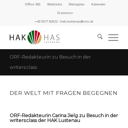
Office 365
WebUntis
Menüplan
Kalender
Erasmus+
+43 5577 82022 -
hak.lustenau@cnv.at
ORF-Redakteurin zu Besuch in der
writers:class
DER WELT MIT FRAGEN BEGEGNEN
ORF-Redakteurin Carina Jielg zu Besuch in der
writers:class der HAK Lustenau