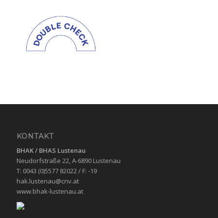
KONTAKT
BHAK / BHAS
Lustenau
Neudorfstraße 22, A-6890 Lustenau
T: 0043 (0)5577 82022 / F: -19
hak.lustenau@cnv.at
www.bhak-lustenau.at