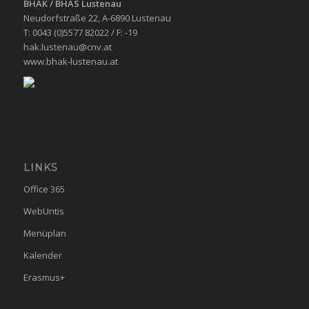
BHAK / BHAS
Lustenau
Neudorfstraße 22, A-6890 Lustenau
T: 0043 (0)5577 82022 / F: -19
hak.lustenau@cnv.at
www.bhak-lustenau.at
LINKS
Office 365
WebUntis
Menüplan
Kalender
Erasmus+