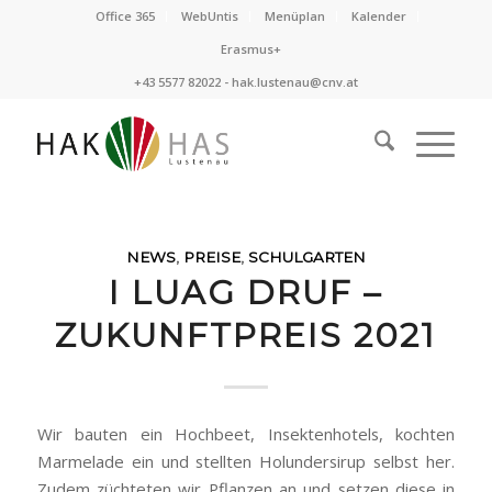
Office 365
WebUntis
Menüplan
Kalender
Erasmus+
+43 5577 82022 -
hak.lustenau@cnv.at
NEWS
,
PREISE
,
SCHULGARTEN
I LUAG DRUF –
ZUKUNFTPREIS 2021
Wir bauten ein Hochbeet, Insektenhotels, kochten
Marmelade ein und stellten Holundersirup selbst her.
Zudem züchteten wir Pflanzen an und setzen diese in