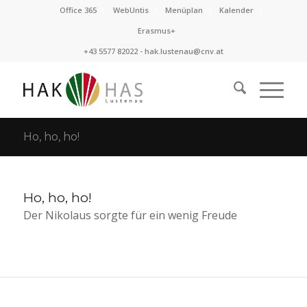
Office 365
WebUntis
Menüplan
Kalender
Erasmus+
+43 5577 82022 -
hak.lustenau@cnv.at
Ho, ho, ho!
Ho, ho, ho!
Der Nikolaus sorgte für ein wenig Freude