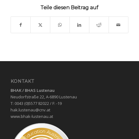
Teile diesen Beitrag auf
KONTAKT
BHAK / BHAS
Lustenau
Neudorfstraße 22, A-6890 Lustenau
T: 0043 (0)5577 82022 / F: -19
hak.lustenau@cnv.at
www.bhak-lustenau.at