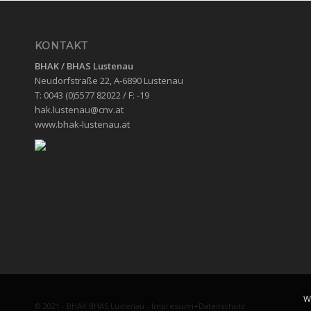
KONTAKT
BHAK / BHAS
Lustenau
Neudorfstraße 22, A-6890 Lustenau
T: 0043 (0)5577 82022 / F: -19
hak.lustenau@cnv.at
www.bhak-lustenau.at
W
© 2021 - BHAK BHAS Lustenau -
Impressum+Datenschutz