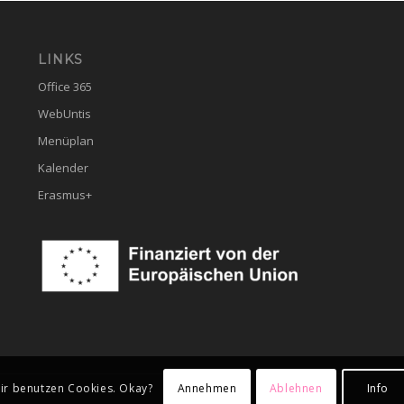
LINKS
Office 365
WebUntis
Menüplan
Kalender
Erasmus+
Annehmen
Ablehnen
Info
ir benutzen Cookies. Okay?