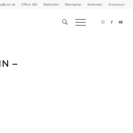
au@cnv.at
Office 365
WebUntis
Menüplan
Kalender
Erasmus+
N –