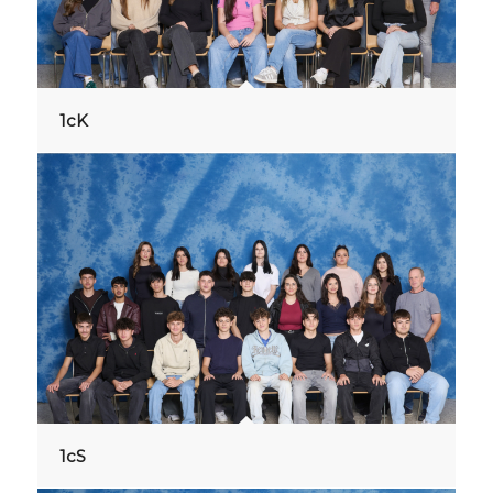
1cK
1cS