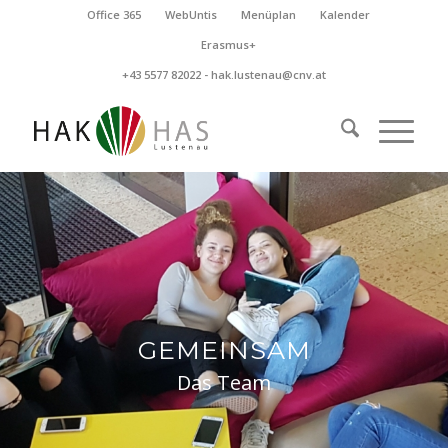
Office 365
WebUntis
Menüplan
Kalender
Erasmus+
+43 5577 82022 -
hak.lustenau@cnv.at
GEMEINSAM
Das Team