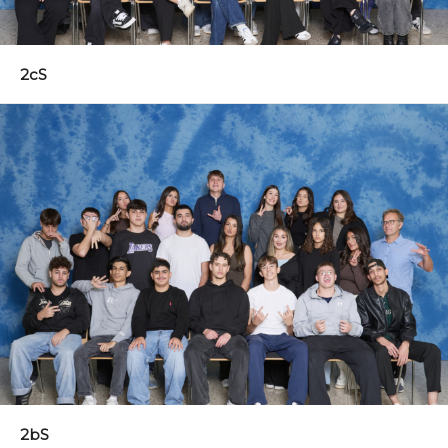
2cS
2bS