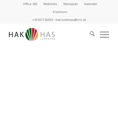
Office 365
WebUntis
Menüplan
Kalender
Erasmus+
+43 5577 82022 -
hak.lustenau@cnv.at