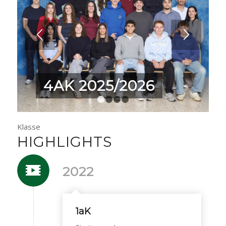
4AK 2025/2026
1
2
3
4
Klasse
HIGHLIGHTS
2022
1aK