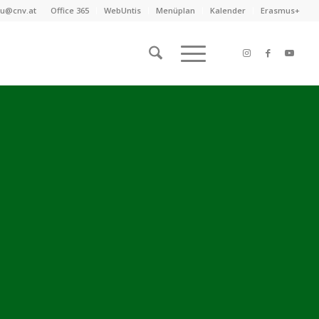
au@cnv.at
Office 365
WebUntis
Menüplan
Kalender
Erasmus+