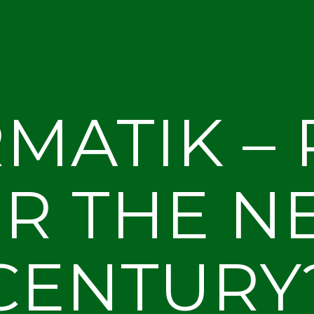
MATIK –
R THE N
CENTURY