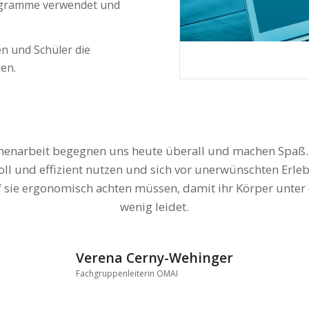
ogramme verwendet und
n und Schüler die
en.
arbeit begegnen uns heute überall und machen Spaß. I
die zukünftigen Skills im Unternehmen vor … du kannst an
ll und effizient nutzen und sich vor unerwünschten Erleb
hen. Ganz nebenbei macht es einfach Spaß, ein Bestandteil
 sie ergonomisch achten müssen, damit ihr Körper unter 
einem modernen Geräteumfeld zu arbeiten.
wenig leidet.
Ines Hütter
Verena Cerny-Wehinger
Fachgruppenleiterin WIF
Fachgruppenleiterin OMAI