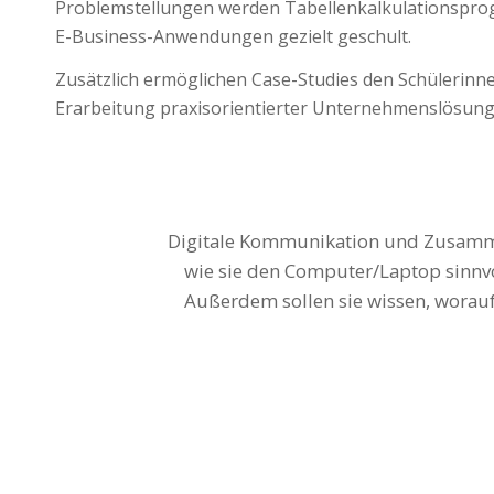
Problemstellungen werden Tabellenkalkulationspr
E-Business-Anwendungen gezielt geschult.
Zusätzlich ermöglichen Case-Studies den Schülerinne
Erarbeitung praxisorientierter Unternehmenslösung
Digitale Kommunikation und Zusammen
Wirtschaftsinformatik bereitet auf 
wie sie den Computer/Laptop sinnvo
und damit Arbeitsabläufe vereinfac
Außerdem sollen sie wissen, worauf