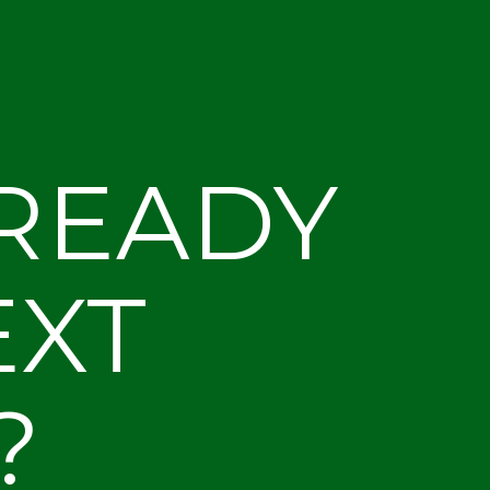
 READY
EXT
?