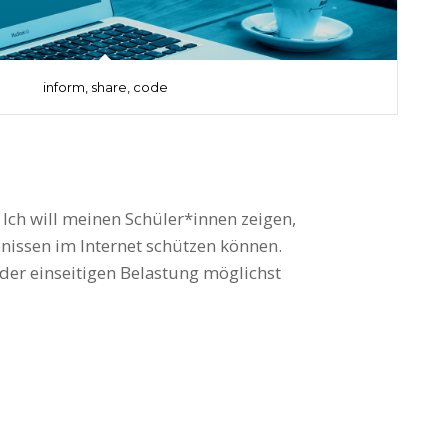
inform, share, code
ch will meinen Schüler*innen zeigen,
 kreativen Informatiklösungen feilen
nissen im Internet schützen können.
 der Digitalisierung zu sein und in
der einseitigen Belastung möglichst