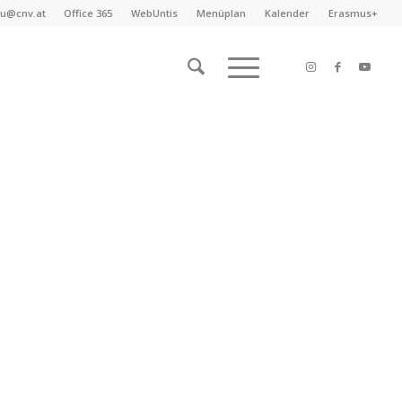
au@cnv.at
Office 365
WebUntis
Menüplan
Kalender
Erasmus+