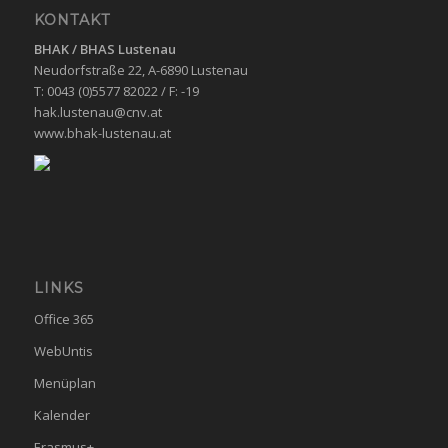
KONTAKT
BHAK / BHAS
Lustenau
Neudorfstraße 22, A-6890 Lustenau
T: 0043 (0)5577 82022 / F: -19
hak.lustenau@cnv.at
www.bhak-lustenau.at
LINKS
Office 365
WebUntis
Menüplan
Kalender
Erasmus+