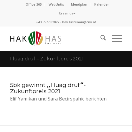
Office 365
WebUntis
Menüplan
Kalender
Erasmus+
+43 5577 82022 -
hak.lustenau@cnv.at
I luag druf – Zukunftpreis 2021
„
“
5bk gewinnt
I luag druf
-
Zukunftpreis 2021
Elif Yamikan und Sara Becirspahic berichten