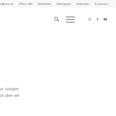
au@cnv.at
Office 365
WebUntis
Menüplan
Kalender
Erasmus+
E
ve Schulen“
ch über ein