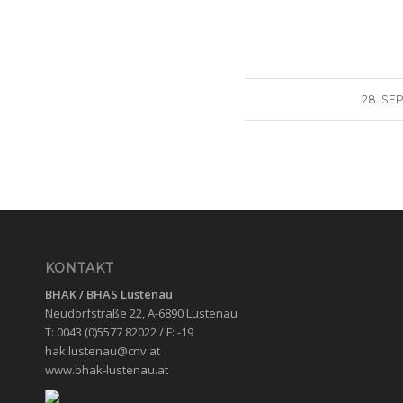
28. SE
KONTAKT
BHAK / BHAS
Lustenau
Neudorfstraße 22, A-6890 Lustenau
T: 0043 (0)5577 82022 / F: -19
hak.lustenau@cnv.at
www.bhak-lustenau.at