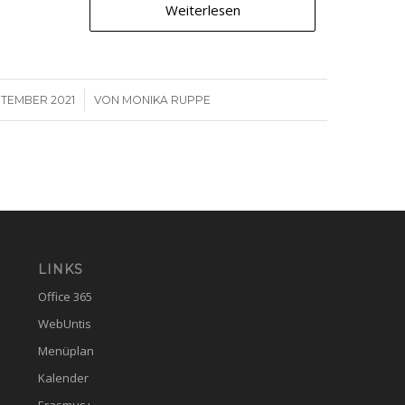
Weiterlesen
/
PTEMBER 2021
VON
MONIKA RUPPE
LINKS
Office 365
WebUntis
Menüplan
Kalender
Erasmus+