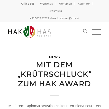
Office 365
WebUntis
Menüplan
Kalender
Erasmus+
+43 5577 82022 -
hak.lustenau@cnv.at
NEWS
MIT DEM
„KRÜTRSCHLUCK“
ZUM HAK AWARD
Mit ihrem Diplomarbeitsthema konnten Elena Feurstein