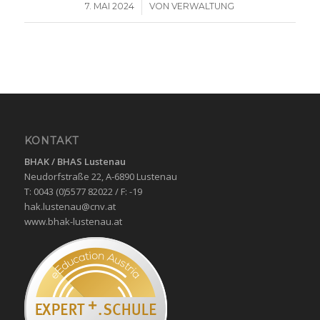
/
7. MAI 2024
VON
VERWALTUNG
KONTAKT
BHAK / BHAS
Lustenau
Neudorfstraße 22, A-6890 Lustenau
T: 0043 (0)5577 82022 / F: -19
hak.lustenau@cnv.at
www.bhak-lustenau.at