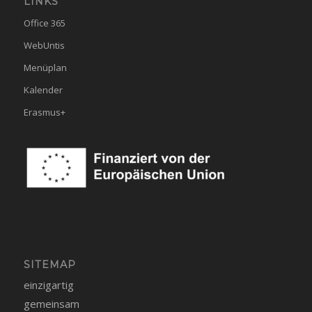
LINKS
Office 365
WebUntis
Menüplan
Kalender
Erasmus+
SITEMAP
einzigartig
gemeinsam