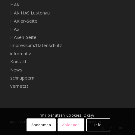
HAK
HAK HAS Lustenau
HAKler-Seite
HAS
HASen-Seite
Impressum/Datenschutz
informativ
Kontakt
News
schnuppern
vernetzt
Wir benutzen Cookies. Okay?
© 2021 - BHAK BHAS Lustenau -
Impressum+Datenschutz
Annehmen
Ablehnen
Info