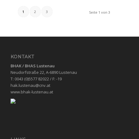
1
2
3
Seite 1 von 3
KONTAKT
BHAK / BHAS
Lustenau
Neudorfstraße 22, A-6890 Lustenau
T: 0043 (0)5577 82022 / F: -19
hak.lustenau@cnv.at
www.bhak-lustenau.at