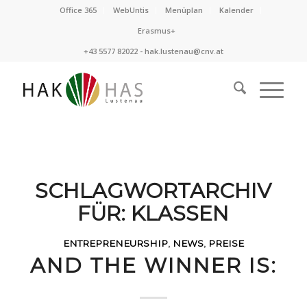
Office 365
WebUntis
Menüplan
Kalender
Erasmus+
+43 5577 82022 -
hak.lustenau@cnv.at
SCHLAGWORTARCHIV
FÜR:
KLASSEN
ENTREPRENEURSHIP
,
NEWS
,
PREISE
AND THE WINNER IS: