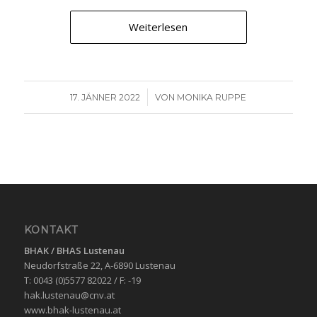
Weiterlesen
/
17. JÄNNER 2022
VON
MONIKA RUPPE
KONTAKT
BHAK / BHAS
Lustenau
Neudorfstraße 22, A-6890 Lustenau
T: 0043 (0)5577 82022 / F: -19
hak.lustenau@cnv.at
www.bhak-lustenau.at