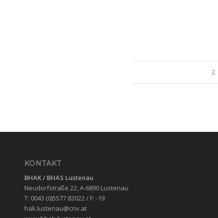
2.
KONTAKT
BHAK / BHAS
Lustenau
Neudorfstraße 22, A-6890 Lustenau
T: 0043 (0)5577 82022 / F: -19
hak.lustenau@cnv.at