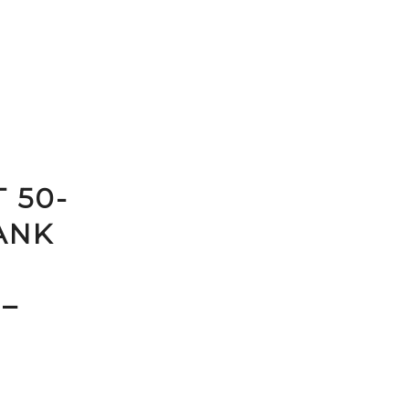
 50-
ANK
–