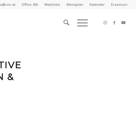
au@cnv.at
Office 365
WebUntis
Menüplan
Kalender
Erasmus+
TIVE
N &