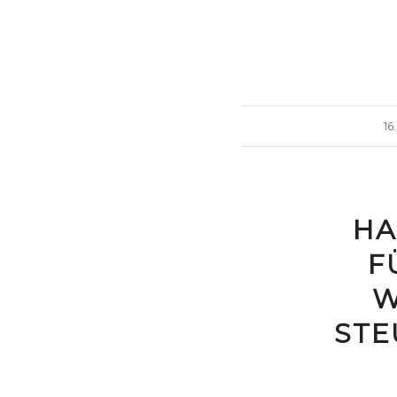
16
HA
F
W
STE