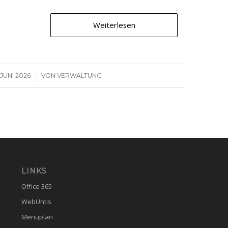
Weiterlesen
/
 JUNI 2026
VON
VERWALTUNG
LINKS
Office 365
WebUntis
Menüplan