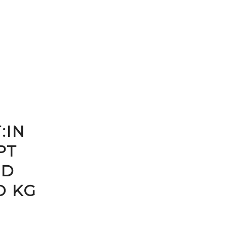
:IN
PT
ND
O KG