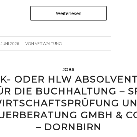
Weiterlesen
/
. JUNI 2026
VON
VERWALTUNG
JOBS
K- ODER HLW ABSOLVENT
ÜR DIE BUCHHALTUNG – S
IRTSCHAFTSPRÜFUNG U
UERBERATUNG GMBH & C
– DORNBIRN