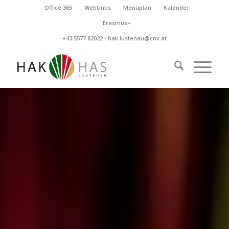
Office 365
WebUntis
Menüplan
Kalender
Erasmus+
+43 5577 82022 -
hak.lustenau@cnv.at