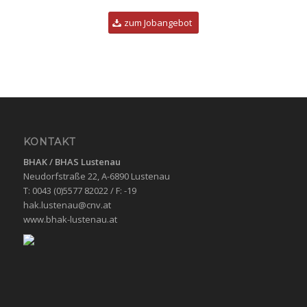
zum Jobangebot
KONTAKT
BHAK / BHAS
Lustenau
Neudorfstraße 22, A-6890 Lustenau
T: 0043 (0)5577 82022 / F: -19
hak.lustenau@cnv.at
www.bhak-lustenau.at