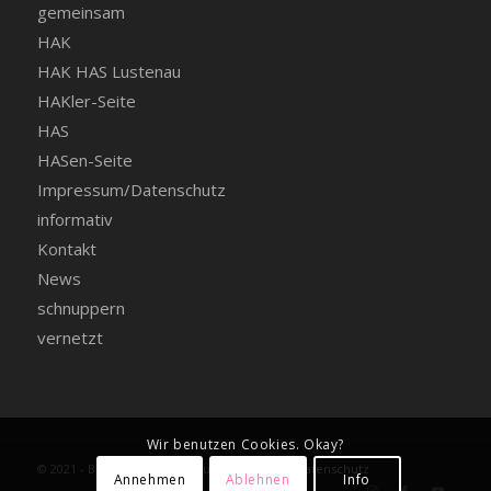
gemeinsam
HAK
HAK HAS Lustenau
HAKler-Seite
HAS
HASen-Seite
Impressum/Datenschutz
informativ
Kontakt
News
schnuppern
vernetzt
Wir benutzen Cookies. Okay?
© 2021 - BHAK BHAS Lustenau -
Impressum+Datenschutz
Annehmen
Ablehnen
Info