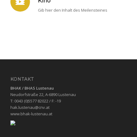
Kino
Gib hier den Inhalt des Meilensteines
KONTAKT
BHAK / BHAS
Lustenau
Neudorfstraße 22, A-6890 Lustenau
T: 0043 (0)5577 82022 / F: -19
hak.lustenau@cnv.at
www.bhak-lustenau.at