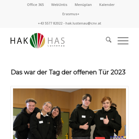
Office 365
WebUntis
Menüplan
Kalender
Erasmus+
+43 5577 82022 -
hak.lustenau@cnv.at
Das war der Tag der offenen Tür 2023