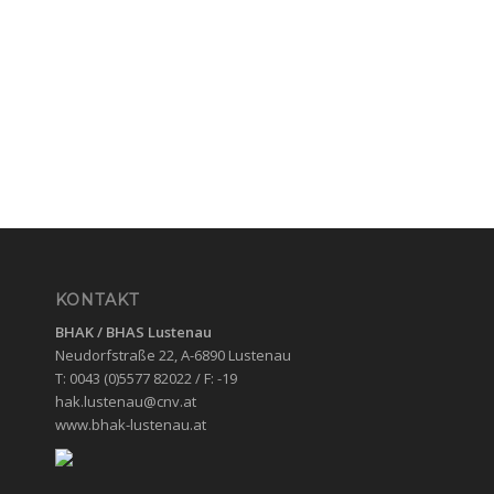
KONTAKT
BHAK / BHAS
Lustenau
Neudorfstraße 22, A-6890 Lustenau
T: 0043 (0)5577 82022 / F: -19
hak.lustenau@cnv.at
www.bhak-lustenau.at