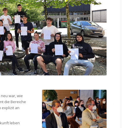
h neu war, wie
int die Bereiche
 explizit an
ukunft leben