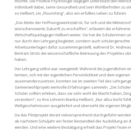
möchte. Die Positive Psychologie dagegen unterstützt den Mens
individuell dabei, seine Gesundheit und sein Wohlbefinden zu ste
so Hellbert, sei „Flourishing“, also ein erfülltes Leben zu führen.
„Das Motto der Hoffnungswerkstatt ist, für sich und die Mitmensc
wünschenswerte Zukunft zu erschaffen“, erläutert die erfahrene
Wirtschaftspädagogin Hellbert weiter. Sie hat die Schülerinnen un
nur durch den Lehrgang begleitet, sondern auch schülergerechte
Arbeitsunterlagen dafür zusammengestellt, während Dr. Andreas 
Bertram Strolz die wissenschaftliche Betreuung des Projektes 
haben.
Der Lehrgang selbst war zweigeteilt: Während die Jugendlichen im
lernten, sich mit der eigentlichen Persönlichkeit und dem eigene
auseinanderzusetzen, konnten sie im zweiten Teil des Lehrgange
Gemeinwohlprojekt wertvolle Erfahrungen sammeln. „Die Schüle
Schüler sollten erleben, dass sie sehr wohl die Macht haben, Din
verändern“, so ihre Lehrerin Bianka Hellbert. „Nur allzu leicht füh
Weltgeschehnissen ausgeliefert und übersieht die eigenen Mögli
Da das Pilotprojekt derart vielversprechend durchgeführt werden 
ab nächstem Schuljahr ein fester Bestandteil der Ausbildung an 
werden. Und eine weitere Bestätigung erhielt das Projekt-Team in