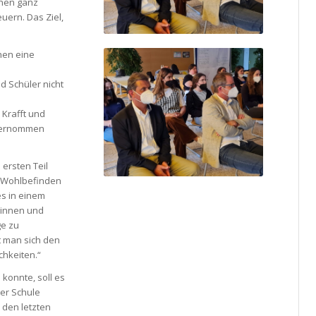
chen ganz
uern. Das Ziel,
hen eine
d Schüler nicht
Krafft und
übernommen
 ersten Teil
n Wohlbefinden
s in einem
rinnen und
ge zu
lt man sich den
chkeiten.“
konnte, soll es
der Schule
 den letzten