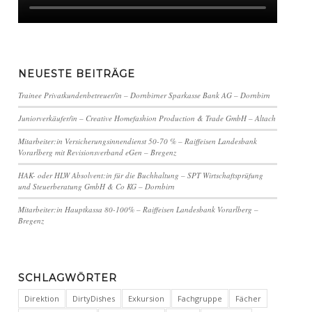
NEUESTE BEITRÄGE
Trainee Privatkundenbetreuer/in – Dornbirner Sparkasse Bank AG – Dornbirn
Juniorverkäufer/in – Creative Homefashion Production & Trade GmbH – Altach
Mitarbeiter:in Versicherungsinnendienst 50-70 % – Raiffeisen Landesbank
Vorarlberg mit Revisionsverband eGen – Bregenz
HAK- oder HLW Absolvent:in für die Buchhaltung – SPT Wirtschaftsprüfung
und Steuerberatung GmbH & Co KG – Dornbirn
Mitarbeiter:in Hauptkassa 80-100% – Raiffeisen Landesbank Vorarlberg –
Bregenz
SCHLAGWÖRTER
Direktion
DirtyDishes
Exkursion
Fachgruppe
Fächer