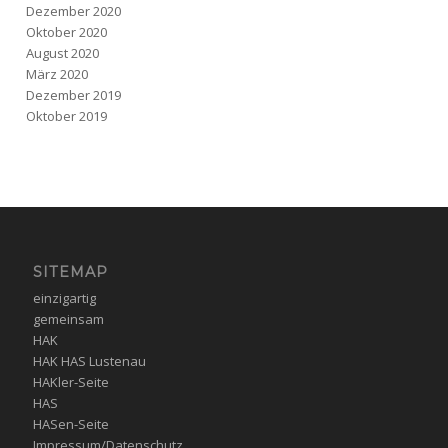
Dezember 2020
Oktober 2020
August 2020
März 2020
Dezember 2019
Oktober 2019
SITEMAP
einzigartig
gemeinsam
HAK
HAK HAS Lustenau
HAKler-Seite
HAS
HASen-Seite
Impressum/Datenschutz