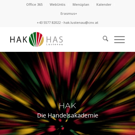
Office 365
WebUntis
Menüplan
Kalender
Erasmus+
+43 5577 82022 -
hak.lustenau@cnv.at
HAK
Die Handelsakademie