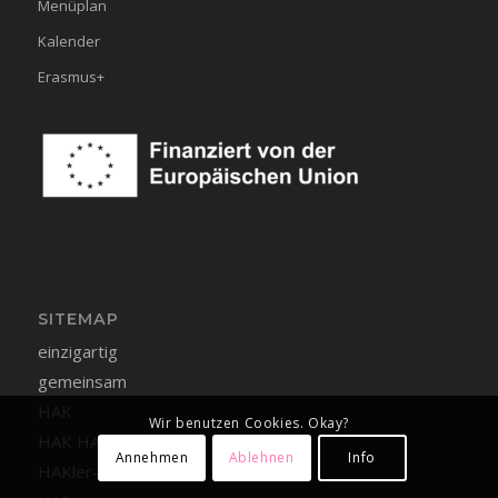
Menüplan
Kalender
Erasmus+
SITEMAP
einzigartig
gemeinsam
HAK
Wir benutzen Cookies. Okay?
HAK HAS Lustenau
Annehmen
Ablehnen
Info
HAKler-Seite