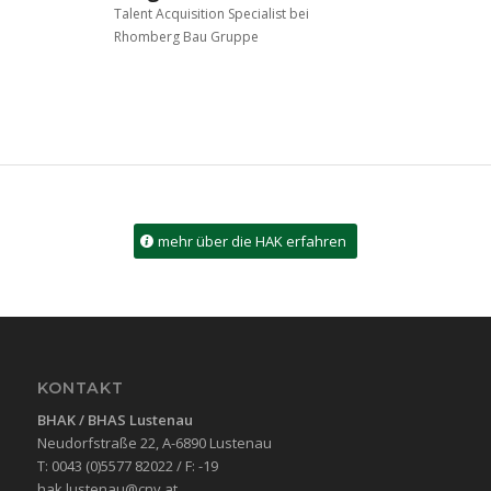
Talent Acquisition Specialist bei
Rhomberg Bau Gruppe
mehr über die HAK erfahren
KONTAKT
BHAK / BHAS
Lustenau
Neudorfstraße 22, A-6890 Lustenau
T: 0043 (0)5577 82022 / F: -19
hak.lustenau@cnv.at