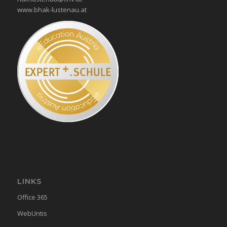
www.bhak-lustenau.at
LINKS
Office 365
WebUntis