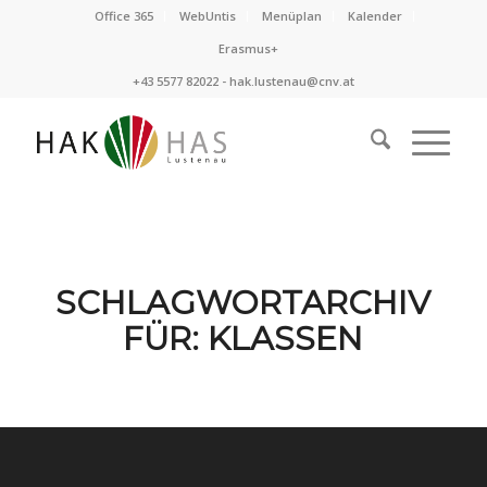
Office 365
WebUntis
Menüplan
Kalender
Erasmus+
+43 5577 82022 -
hak.lustenau@cnv.at
SCHLAGWORTARCHIV
FÜR:
KLASSEN