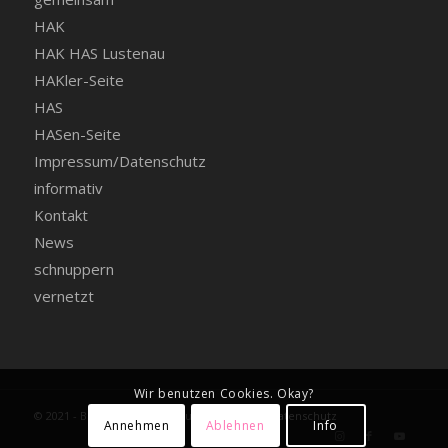
HAK
HAK HAS Lustenau
HAKler-Seite
HAS
HASen-Seite
Impressum/Datenschutz
informativ
Kontakt
News
schnuppern
vernetzt
Wir benutzen Cookies. Okay?
© 2021 - BHAK BHAS Lustenau -
Impressum+Datenschutz
Annehmen
Ablehnen
Info