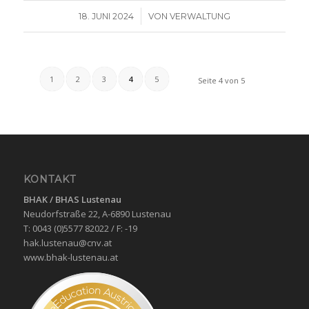
/
18. JUNI 2024
VON
VERWALTUNG
1
2
3
4
5
Seite 4 von 5
KONTAKT
BHAK / BHAS
Lustenau
Neudorfstraße 22, A-6890 Lustenau
T: 0043 (0)5577 82022 / F: -19
hak.lustenau@cnv.at
www.bhak-lustenau.at