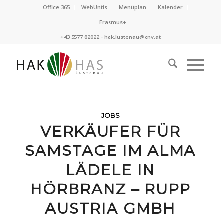
Office 365
WebUntis
Menüplan
Kalender
Erasmus+
+43 5577 82022 -
hak.lustenau@cnv.at
JOBS
VERKÄUFER FÜR
SAMSTAGE IM ALMA
LÄDELE IN
HÖRBRANZ – RUPP
AUSTRIA GMBH