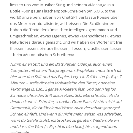
liessen uns vom Musiker Sting und seinem «Message in a
Bottle»-Song zum Flaschenpost-Schreiben (An S.O.S. to the
world) antreiben, haben von ChatGPT verfasste Poesie über
das Meer «renaturalisiert», will heissen: Die Schüler:innen
haben die Texte der künstlichen Intelligenz genommen und
umgeschrieben, etwas Eigenes, etwas «Menschliches», etwas
Natürliches daraus gemacht. Und wir haben die Wörter oft frei
fliessen lassen, einfach fliessen, fliessen, rausfliessen lassen
– beim «Automatischen Schreiben»:
Nimm einen Stift und ein Blatt Papier. Oder, ja, auch einen
Computer mit einem Textprogramm. Empfehlen möchte ich dir
hier aber den Stift und das Papier. Lege ein Zeitfenster (z. Bsp. 7
Minuten – stelle dir beim Mobiltelefon den Timer) oder eine
Textmenge (z. Bsp.: 2 ganze A4-Seiten) fest. Und dann leg los.
Schreibe, ohne den Stift abzusetzen. Schreibe schneller, als du
denken kannst. Schreibe, schreibe. Ohne Pause! Achte nicht auf
Grammatik, die ist für einmal Wurst. Auch der Inhalt: ganz egal.
Schreib einfach. Und wenn du nicht mehr weisst, was schreiben,
wenn du Gefahr läufst, ins Stocken zu geraten: Wiederhole ein
und dasselbe Wort (z. Bsp. blau blau blau), bis es irgendwann
weitergeht.