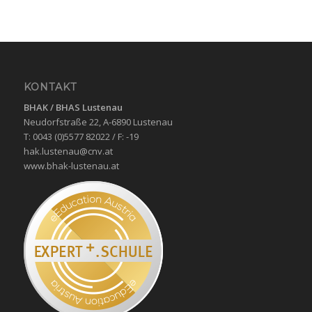
KONTAKT
BHAK / BHAS
Lustenau
Neudorfstraße 22, A-6890 Lustenau
T: 0043 (0)5577 82022 / F: -19
hak.lustenau@cnv.at
www.bhak-lustenau.at