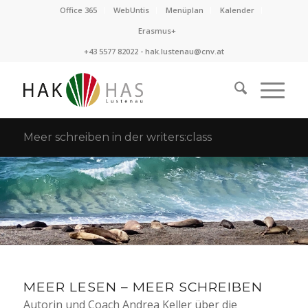
Office 365
WebUntis
Menüplan
Kalender
Erasmus+
+43 5577 82022 -
hak.lustenau@cnv.at
Meer schreiben in der writers:class
MEER LESEN – MEER SCHREIBEN
Autorin und Coach Andrea Keller über die